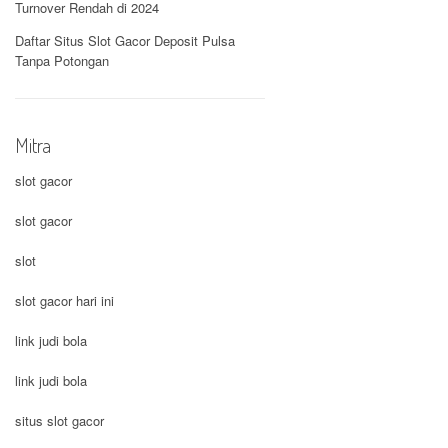
Turnover Rendah di 2024
Daftar Situs Slot Gacor Deposit Pulsa
Tanpa Potongan
Mitra
slot gacor
slot gacor
slot
slot gacor hari ini
link judi bola
link judi bola
situs slot gacor