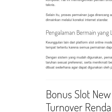
teknis.
Selain itu, proses permainan juga dirancang 
dimainkan melalui koneksi internet standar.
Pengalaman Bermain yang Le
Keunggulan lain dari platform slot online mod
tempat tertentu karena semua permainan dapa
Dengan sistem yang mudah digunakan, pemai
taruhan sesuai preferensi, serta menikmati be
dibuat sederhana agar dapat digunakan oleh 
Bonus Slot New
Turnover Renda