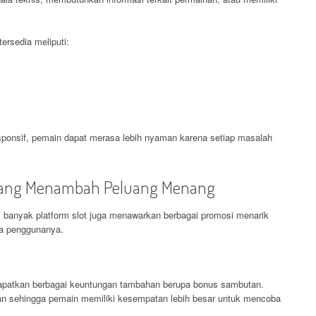
rsedia meliputi:
ponsif, pemain dapat merasa lebih nyaman karena setiap masalah
yang Menambah Peluang Menang
 banyak platform slot juga menawarkan berbagai promosi menarik
a penggunanya.
patkan berbagai keuntungan tambahan berupa bonus sambutan.
an sehingga pemain memiliki kesempatan lebih besar untuk mencoba