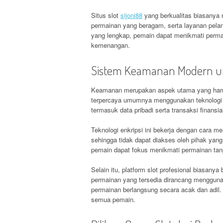
Situs slot
sijoni88
yang berkualitas biasanya
permainan yang beragam, serta layanan pelan
yang lengkap, pemain dapat menikmati perma
kemenangan.
Sistem Keamanan Modern u
Keamanan merupakan aspek utama yang harus d
terpercaya umumnya menggunakan teknologi enk
termasuk data pribadi serta transaksi finansia
Teknologi enkripsi ini bekerja dengan cara 
sehingga tidak dapat diakses oleh pihak yan
pemain dapat fokus menikmati permainan tanp
Selain itu, platform slot profesional biasany
permainan yang tersedia dirancang menggun
permainan berlangsung secara acak dan adil.
semua pemain.