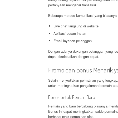
pertanyaan mengenai transaksi.
Beberapa metode komunikasi yang biasanya te
Live chat langsung di website
Aplikasi pesan instan
Email layanan pelanggan
Dengan adanya dukungan pelanggan yang res
dapat diselesaikan dengan cepat.
Promo dan Bonus Menarik 
Selain menyediakan permainan yang lengkap,
untuk meningkatkan pengalaman bermain par
Bonus untuk Pemain Baru
Pemain yang baru bergabung biasanya menda
Bonus ini dapat meningkatkan saldo permain
berbagai jenis permainan slot.