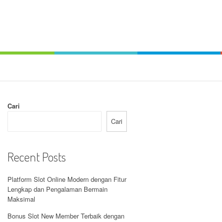
Cari
Cari
Recent Posts
Platform Slot Online Modern dengan Fitur
Lengkap dan Pengalaman Bermain
Maksimal
Bonus Slot New Member Terbaik dengan