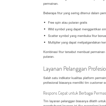
permainan.
Beberapa fitur yang sering ditemui dalam perm
Free spin atau putaran gratis
Wild symbol yang dapat menggantikan sim
Scatter symbol yang membuka fitur bonu
Multiplier yang dapat melipatgandakan k
Kombinasi fitur tersebut membuat permainan 
putaran.
Layanan Pelanggan Profesi
Salah satu indikator kualitas platform permai
profesional biasanya memiliki tim customer 
Respons Cepat untuk Berbagai Perma
Tim layanan pelanggan biasanya dilatih untu
menghubungi layanan ini jika mengalami kend