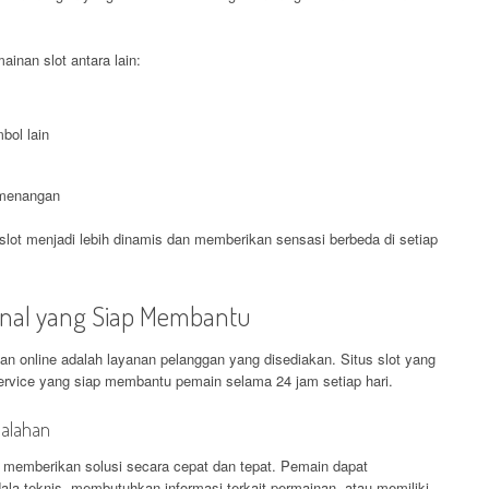
ainan slot antara lain:
bol lain
s
emenangan
slot menjadi lebih dinamis dan memberikan sensasi berbeda di setiap
onal yang Siap Membantu
nan online adalah layanan pelanggan yang disediakan. Situs slot yang
service yang siap membantu pemain selama 24 jam setiap hari.
salahan
k memberikan solusi secara cepat dan tepat. Pemain dapat
ala teknis, membutuhkan informasi terkait permainan, atau memiliki