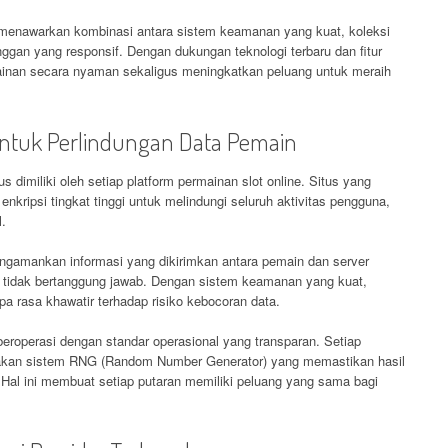
 menawarkan kombinasi antara sistem keamanan yang kuat, koleksi
ggan yang responsif. Dengan dukungan teknologi terbaru dan fitur
inan secara nyaman sekaligus meningkatkan peluang untuk meraih
ntuk Perlindungan Data Pemain
imiliki oleh setiap platform permainan slot online. Situs yang
ripsi tingkat tinggi untuk melindungi seluruh aktivitas pengguna,
l.
mengamankan informasi yang dikirimkan antara pemain dan server
g tidak bertanggung jawab. Dengan sistem keamanan yang kuat,
a rasa khawatir terhadap risiko kebocoran data.
a beroperasi dengan standar operasional yang transparan. Setiap
akan sistem RNG (Random Number Generator) yang memastikan hasil
 Hal ini membuat setiap putaran memiliki peluang yang sama bagi